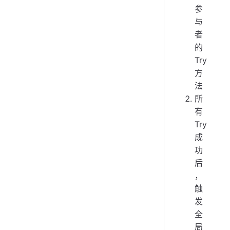
参
与
者
的
Try
方
法
所
有
Try
成
功
后
，
触
发
全
局