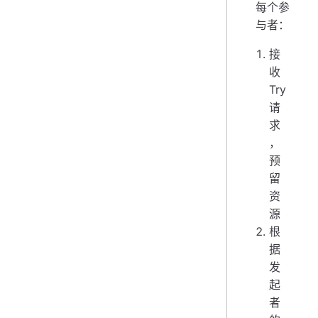
每个参
与者：
接
收
Try
请
求
，
预
留
资
源
根
据
发
起
者