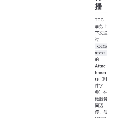
播
TCC
事务上
下文通
过
RpcCo
ntext
的
Attac
hmen
ts
（附
件字
典）在
微服务
间透
传，与