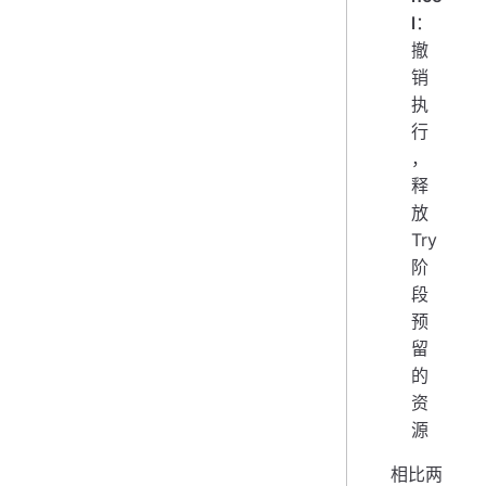
l
：
撤
销
执
行
，
释
放
Try
阶
段
预
留
的
资
源
相比两