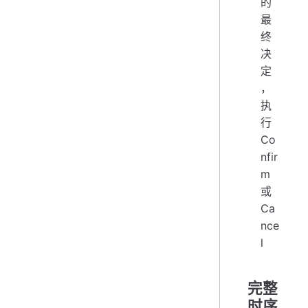
的
最
终
决
定
，
执
行
Co
nfir
m
或
Ca
nce
l
完整
时序