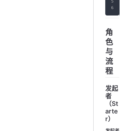
}
角
色
与
流
程
发起
者
（St
arte
r）
发起者