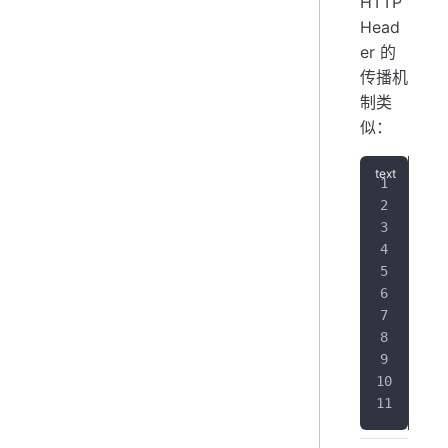
HTTP
Head
er 的
传播机
制类
似：
发起
   
  
Do
   
  
参
   
  
  
  