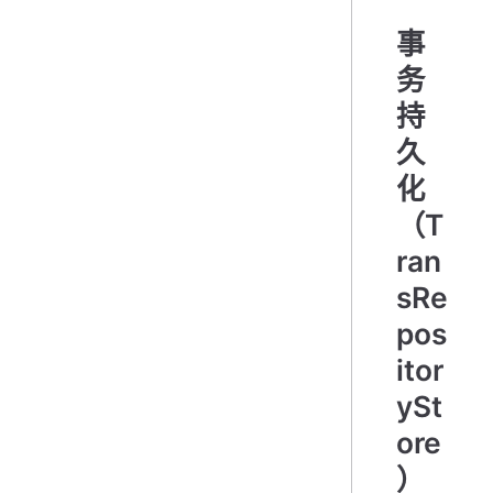
事
务
持
久
化
（T
ran
sRe
pos
itor
ySt
ore
）