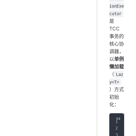
ionExe
cutor
是
TCC
事务的
核心协
调器，
以
单例
懒加载
（
Laz
y<T>
）方式
初始
化：
pub
{