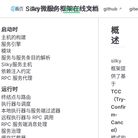
Silky微服务框架在线文档
首页
文档
配置
源码解析
博文
github
gite
概
启动时
主机的构建
述
服务引擎
模块
服务与服务条目的解析
silky
Silky服务主机
框架提
依赖注入约定
供了基
RPC 服务代理
于
运行时
TCC
终结点与路由
（Try-
执行器与调度
Confir
本地执行器与服务端过滤器
m-
远程执行器与 RPC 调用
Canc
RPC 服务端消息处理
el）
服务治理
缓存拦截器
模式的