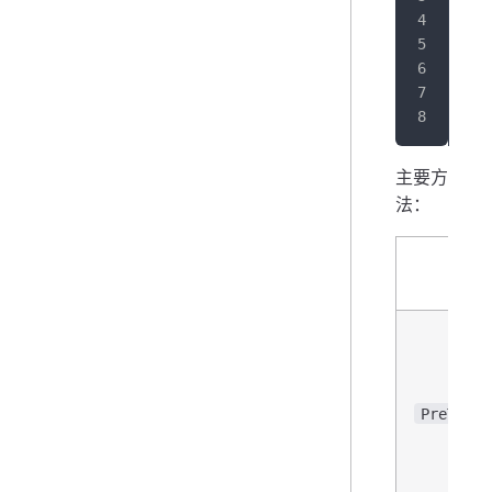
   
}
主要方
法：
PreTry(i