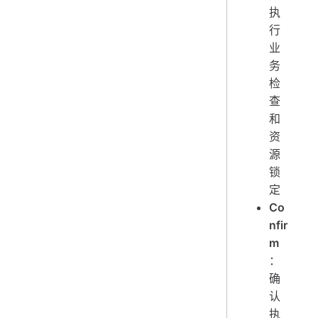
执
行
业
务
检
查
和
资
源
锁
定
Co
nfir
m
：
确
认
执