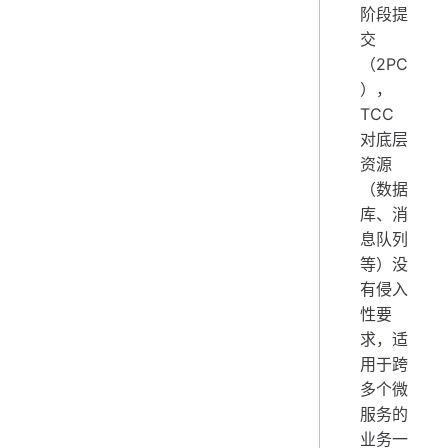
阶段提
交
（2PC
），
TCC
对底层
资源
（数据
库、消
息队列
等）没
有侵入
性要
求，适
用于跨
多个微
服务的
业务一