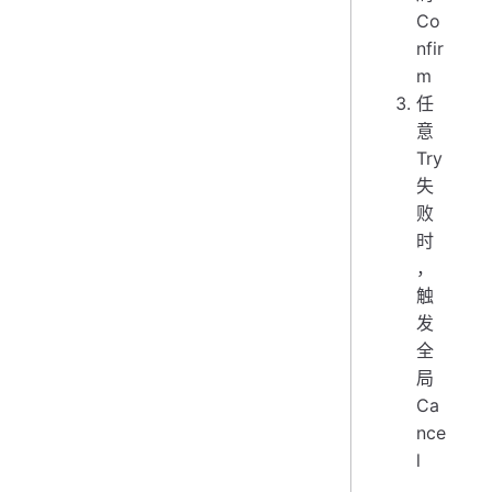
Co
nfir
m
任
意
Try
失
败
时
，
触
发
全
局
Ca
nce
l