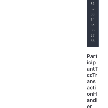
   
   
}
Part
icip
antT
ccTr
ans
acti
onH
andl
er