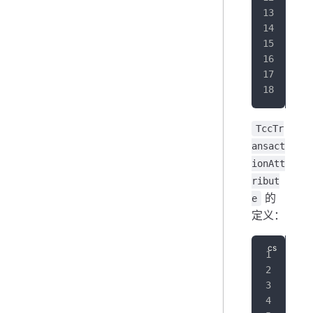
}
TccTr
ansact
ionAtt
ribut
的
e
定义：
[
At
pub
{