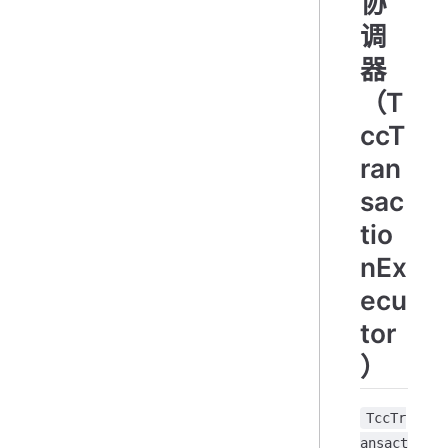
协
调
器
（T
ccT
ran
sac
tio
nEx
ecu
tor
）
TccTr
ansact