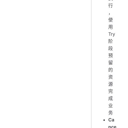
行
，
使
用
Try
阶
段
预
留
的
资
源
完
成
业
务
Ca
nce