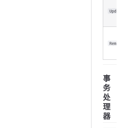
UpdateSt
Remove()
事
务
处
理
器