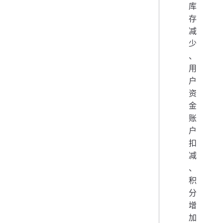
库
存
减
少
、
用
户
资
金
账
户
扣
减
、
积
分
增
加