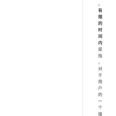
。
有
限
的
时
间
内
是
指
，
对
于
用
户
的
一
个
操