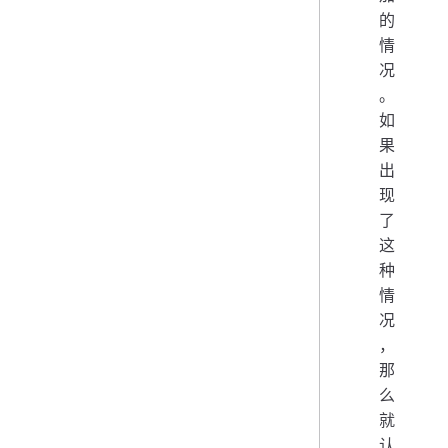
的
情
况
。
如
果
出
现
了
这
种
情
况
，
那
么
就
认