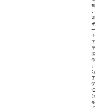
想
，
如
果
一
个
下
单
操
作
，
为
了
保
证
分
布