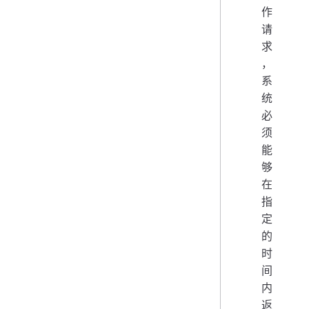
作
请
求
，
系
统
必
须
能
够
在
指
定
的
时
间
内
返