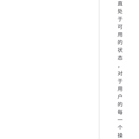
直
处
于
可
用
的
状
态
，
对
于
用
户
的
每
一
个
操