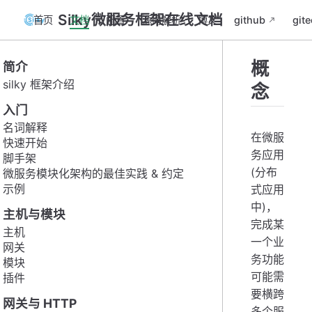
Silky微服务框架在线文档
首页
文档
配置
源码解析
博文
github
gite
概
简介
silky 框架介绍
念
入门
名词解释
在微服
快速开始
务应用
脚手架
(分布
微服务模块化架构的最佳实践 & 约定
示例
式应用
中)，
主机与模块
完成某
主机
一个业
网关
务功能
模块
可能需
插件
要横跨
网关与 HTTP
多个服