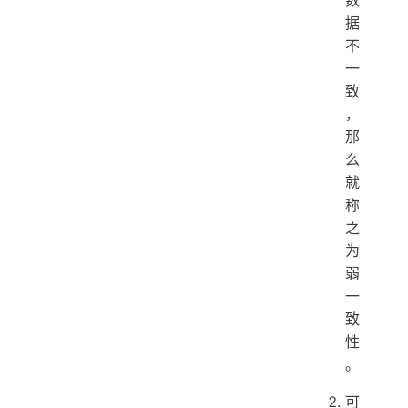
数
据
不
一
致
，
那
么
就
称
之
为
弱
一
致
性
。
可