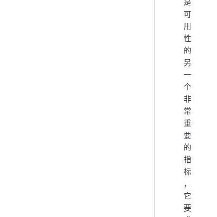
是
可
用
性
的
另
一
个
非
常
重
要
的
指
标
，
它
要