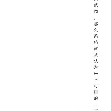
范
围
，
那
么
系
统
就
被
认
为
是
不
可
用
的
。
试