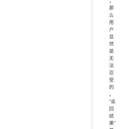
，
那
么
用
户
显
然
是
无
法
忍
受
的
。
“返
回
结
果”