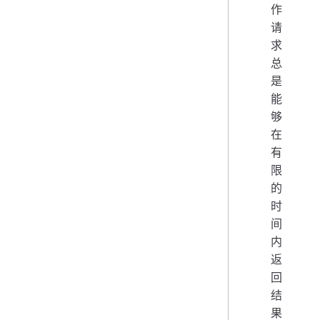
作
请
求
总
是
能
够
在
有
限
的
时
间
内
返
回
结
果