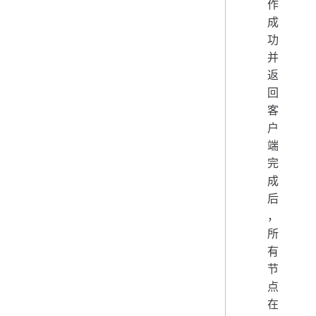
作
成
功
并
返
回
客
户
端
完
成
后
，
所
有
节
点
在