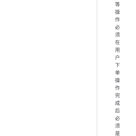
等
操
作
必
须
在
用
户
下
单
操
作
完
成
后
必
须
是