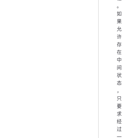
。
如
果
允
许
存
在
中
间
状
态
，
只
要
求
经
过
一