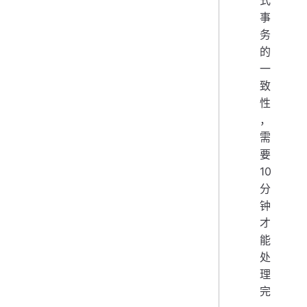
式
事
务
的
一
致
性
，
需
要
10
分
钟
才
能
处
理
完