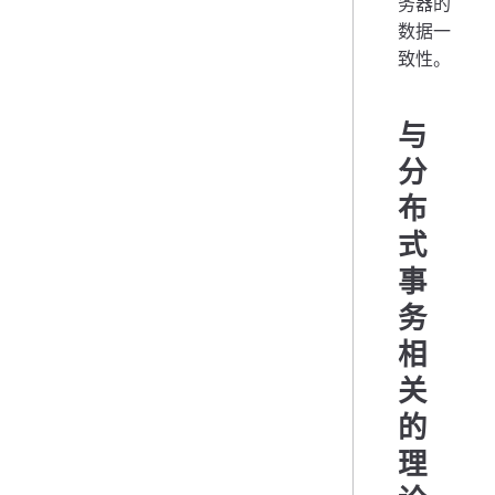
务器的
数据一
致性。
与
分
布
式
事
务
相
关
的
理