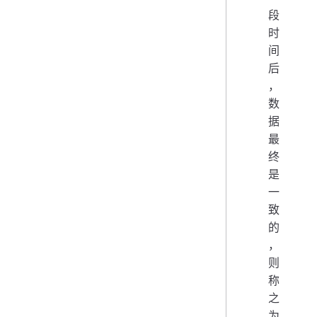
段
时
间
后
，
数
据
最
终
是
一
致
的
，
则
称
之
为