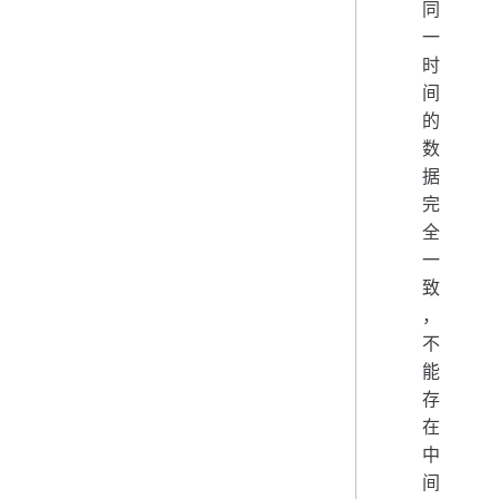
同
一
时
间
的
数
据
完
全
一
致
，
不
能
存
在
中
间