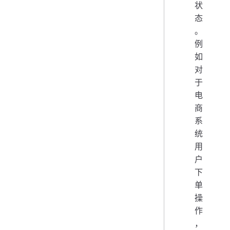
状
态
。
例
如
对
于
电
商
系
统
用
户
下
单
操
作
，