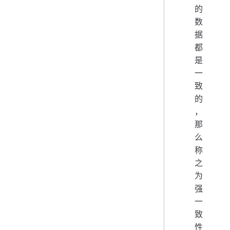
的
数
据
都
是
一
致
的
，
那
么
称
之
为
强
一
致
性