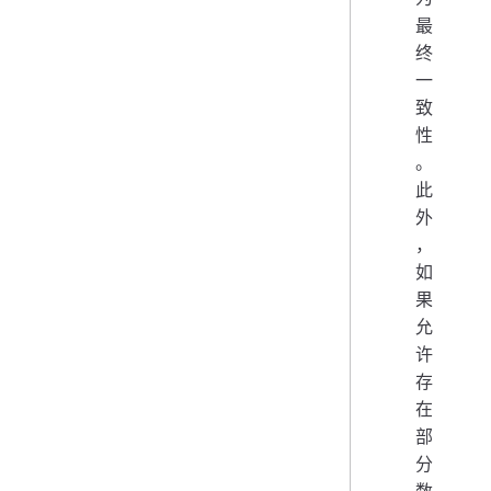
最
终
一
致
性
。
此
外
，
如
果
允
许
存
在
部
分