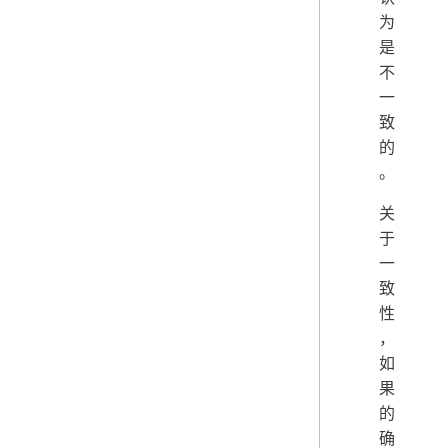
为
是
不
一
致
的
。
关
于
一
致
性
，
如
果
的
确