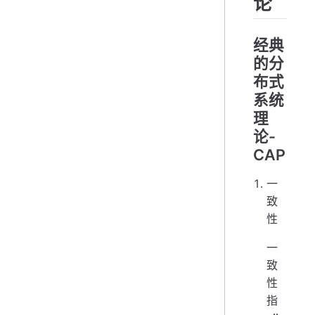
论
经典
的分
布式
系统
理
论-
CAP
一
致
性
一
致
性
指