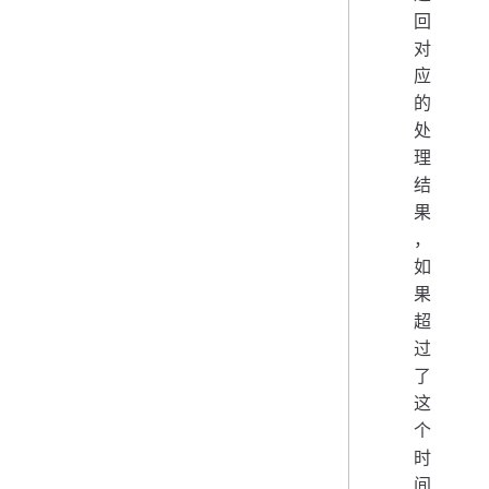
回
对
应
的
处
理
结
果
，
如
果
超
过
了
这
个
时
间