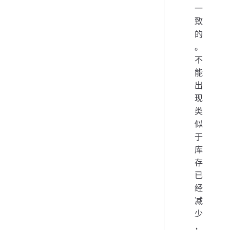
一
致
的
。
不
能
出
现
类
似
于
库
存
已
经
减
少
，