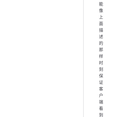
能
像
上
面
描
述
的
那
样
时
刻
保
证
客
户
端
看
到