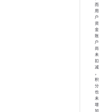
而
用
户
资
金
账
户
尚
未
扣
减
，
积
分
也
未
增
加