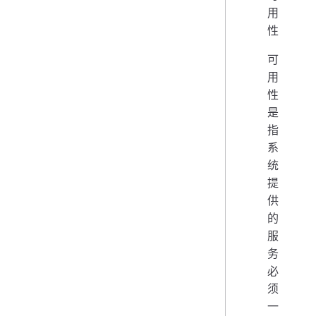
用
性
可
用
性
是
指
系
统
提
供
的
服
务
必
须
一