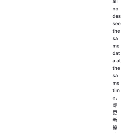
all
no
des
see
the
sa
me
dat
a at
the
sa
me
tim
e
，
即
更
新
操