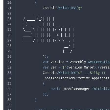
{
            Console
.
WriteLine
(
@"              
   _____  _  _  _           
  / ____|(_)| || |          
 | (___   _ | || | __ _   _ 
  \___ \ | || || |/ /| | | |
  ____) || || ||   < | |_| |
 |_____/ |_||_||_|\_\ \__, |
                       __/ |
                      |___/
            "
)
;
var
 version 
=
 Assembly
.
GetExecutin
var
 ver 
=
$"
{
version
.
Major
}
.
{
versi
            Console
.
WriteLine
(
$" :: Silky ::  
            _hostApplicationLifetime
.
Applicati
{
await
 _moduleManager
.
Initializ
}
)
;
}