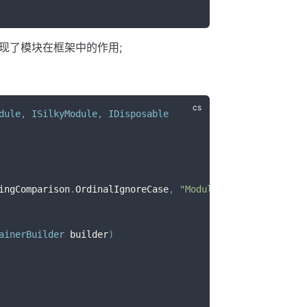
现了模块在框架中的作用;
dule
,
ISilkyModule
,
IDisposable
ingComparison
.
OrdinalIgnoreCase
,
"Module"
)
;
ainerBuilder
 builder
)