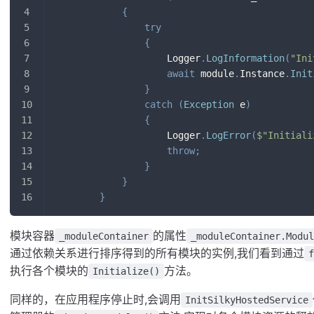
{
try
{
                    Logger
.
LogInformation
(
"Ini
await
 module
.
Instance
.
Init
}
catch
(
Exception
 e
)
{
                    Logger
.
LogError
(
$"Initiali
throw
;
}
}
}
模块容器
的属性
_moduleContainer
_moduleContainer.Modul
通过依赖关系进行排序得到的所有模块的实例,我们看到通过
f
执行各个模块的
方法。
Initialize()
同样的，在应用程序停止时,会调用
InitSilkyHostedService