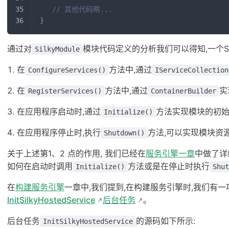
// 其他代码略...
}
通过对
模块代码定义的分析我们可以得知,一个Si
SilkyModule
在
方法中,通过
ConfigureServices()
IServiceCollection
在
方法中,通过
实
RegisterServices()
ContainerBuilder
在应用程序启动时,通过
方法实现模块的初始
Initialize()
在应用程序停止时,执行
方法,可以实现模块资源
Shutdown()
关于上述第1、2 点的作用, 我们已经在
服务引擎一章
中做了详
如何在启动时调用
方法或是在停止时执行
Initialize()
Shut
在
构建服务引擎
一章中,我们提到,在构建服务引擎时,我们有
InitSilkyHostedService
后台任务
。
后台任务
的源码如下所示:
InitSilkyHostedService