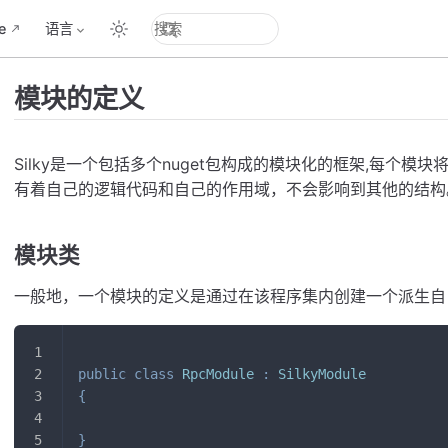
e
语言
模块的定义
Silky是一个包括多个nuget包构成的模块化的框架,每个模
有着自己的逻辑代码和自己的作用域，不会影响到其他的结构
模块类
一般地，一个模块的定义是通过在该程序集内创建一个派生
public
class
RpcModule
:
SilkyModule
{
}