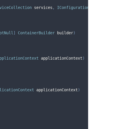
viceCollection
 services
,
IConfiguration
 configuration
)
otNull
]
ContainerBuilder
 builder
)
pplicationContext
 applicationContext
)
licationContext
 applicationContext
)