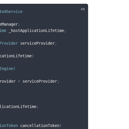
tedService
eManager
;
ime
 _hostApplicationLifetime
;
Provider
 serviceProvider
,
cationLifetime
)
Engine
)
rovider 
=
 serviceProvider
;
licationLifetime
;
ionToken
 cancellationToken
)