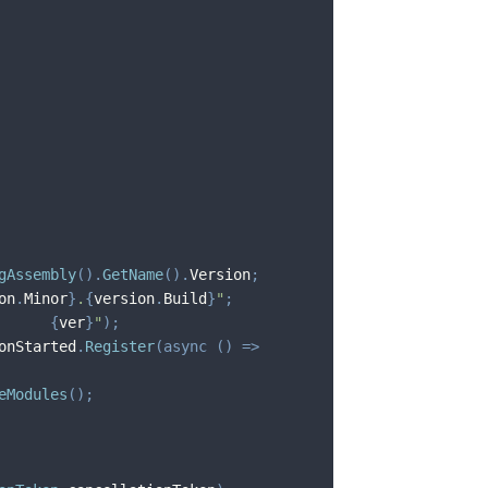
                                
gAssembly
(
)
.
GetName
(
)
.
Version
;
on
.
Minor
}
.
{
version
.
Build
}
"
;
      
{
ver
}
"
)
;
onStarted
.
Register
(
async
(
)
=>
eModules
(
)
;