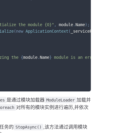
tialize the module {0}"
,
 module
.
Name
)
;
ialize
(
new
ApplicationContext
(
_serviceProvider
,
 _moduleC
zing the 
{
module
.
Name
}
 module is an error, reason: 
{
e
.
Me
是通过模块加载器
加载并
es
ModuleLoader
对所有的模块实例进行遍历,并依次
oreach
任务的
,该方法通过调用模块
StopAsync()