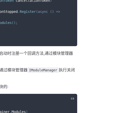
onToken
 cancellationToken
)
onStopped
.
Register
(
async
(
)
=>
odules
(
)
;
,在应用启动时注册一个回调方法,通过模块管理器
,通过模块管理器
执行关闭
IModuleManager
块的:
ainer
.
Modules
)