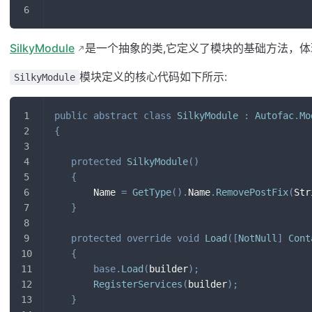
SilkyModule
是一个抽象的类,它定义了模块的基础方法，体
模块定义的核心代码如下所示:
SilkyModule
public
abstract
class
SilkyModule
:
Autofac
.
Mo
{
protected
SilkyModule
(
)
{
       Name 
=
GetType
(
)
.
Name
.
RemovePostFix
(
Str
}
protected
override
void
Load
(
[
NotNull
]
Cont
{
base
.
Load
(
builder
)
;
RegisterServices
(
builder
)
;
}