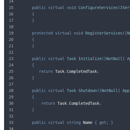
public
virtual
void
ConfigureServices
(
ISer
{
}
protected
virtual
void
RegisterServices
(
[
N
{
}
public
virtual
Task
Initialize
(
[
NotNull
]
A
{
return
 Task
.
CompletedTask
;
}
public
virtual
Task
Shutdown
(
[
NotNull
]
App
{
return
 Task
.
CompletedTask
;
}
public
virtual
string
 Name 
{
get
;
}