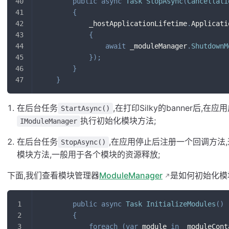
public
async
Task
StopAsync
(
Cancellati
{
            _hostApplicationLifetime
.
Applicati
{
await
 _moduleManager
.
ShutdownM
}
)
;
}
}
在后台任务
,在打印Silky的banner后
StartAsync()
执行初始化模块方法;
IModuleManager
在后台任务
,在应用停止后注册一个回调方法
StopAsync()
模块方法,一般用于各个模块的资源释放;
下面,我们查看模块管理器
ModuleManager
是如何初始化模
public
async
Task
InitializeModules
(
)
{
foreach
(
var
 module 
in
 _moduleCont