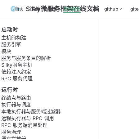
Silky微服务框架在线文档
首页
文档
配置
源码解析
博文
github
gite
启动时
主机的构建
服务引擎
模块
服务与服务条目的解析
Silky服务主机
依赖注入约定
RPC 服务代理
运行时
终结点与路由
执行器与调度
本地执行器与服务端过滤器
远程执行器与 RPC 调用
RPC 服务端消息处理
服务治理
缓存拦截器