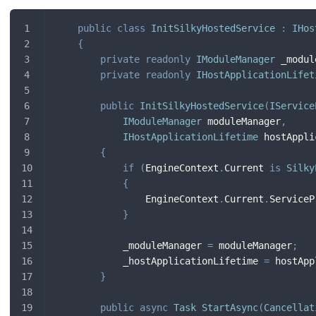
public
class
InitSilkyHostedService
:
IHos
{
private
readonly
IModuleManager
 _modul
private
readonly
IHostApplicationLifet
public
InitSilkyHostedService
(
IService
IModuleManager
 moduleManager
,
IHostApplicationLifetime
 hostAppli
{
if
(
EngineContext
.
Current 
is
Silky
{
                EngineContext
.
Current
.
ServiceP
}
            _moduleManager 
=
 moduleManager
;
            _hostApplicationLifetime 
=
 hostApp
}
public
async
Task
StartAsync
(
Cancellat