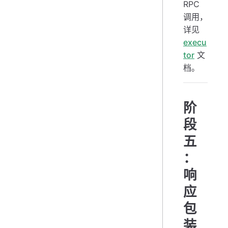
RPC
调用，
详见
execu
tor
文
档。
阶
段
五
：
响
应
包
装