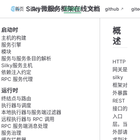
Silky微服务框架在线文档
首页
文档
配置
源码解析
博文
github
gite
概
启动时
主机的构建
述
服务引擎
模块
服务与服务条目的解析
HTTP
Silky服务主机
网关是
依赖注入约定
silky
RPC 服务代理
框架对
运行时
外暴露
终结点与路由
REST
执行器与调度
接口的
本地执行器与服务端过滤器
入口
远程执行器与 RPC 调用
层。当
RPC 服务端消息处理
外部请
服务治理
缓存拦截器
求到达