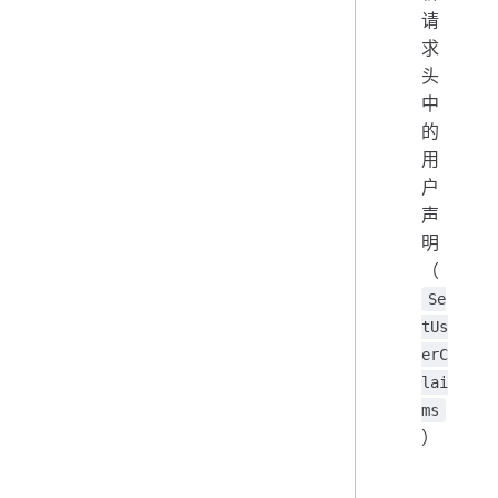
请
求
头
中
的
用
户
声
明
（
Se
tUs
erC
lai
ms
）