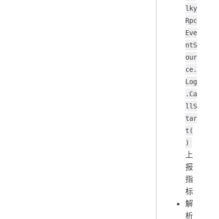
lky
Rpc
Eve
ntS
our
ce.
Log
.Ca
llS
tar
t(
)
上
报
指
标
解
析