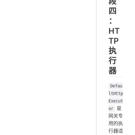
段
四
：
HT
TP
执
行
器
Defau
ltHttp
Execut
是
or
网关专
用的执
行器适