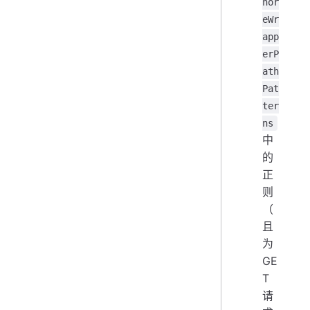
nor
eWr
app
erP
ath
Pat
ter
ns
中
的
正
则
（
且
为
GE
T
请