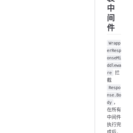
中
间
件
Wrapp
erResp
onseMi
ddlewa
拦
re
截
Respo
nse.Bo
，
dy
在所有
中间件
执行完
成后，