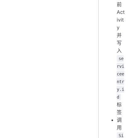
前
Act
ivit
y
并
写
入
se
rvi
cee
ntr
y.i
d
标
签
调
用
Si