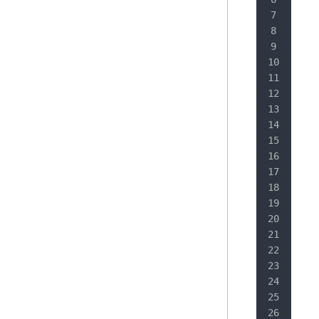
AS
  
   
Mes
  
 
   
Def
  
  
  
  
  
   
Wra
  
  
  
   
客户