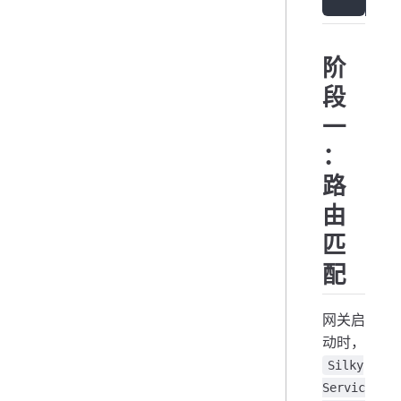
阶
段
一
：
路
由
匹
配
网关启
动时，
Silky
Servic