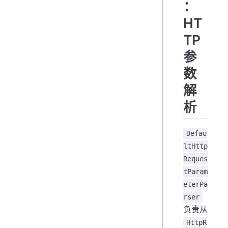
：
HT
TP
参
数
解
析
Defau
ltHttp
Reques
tParam
eterPa
rser
负责从
HttpR