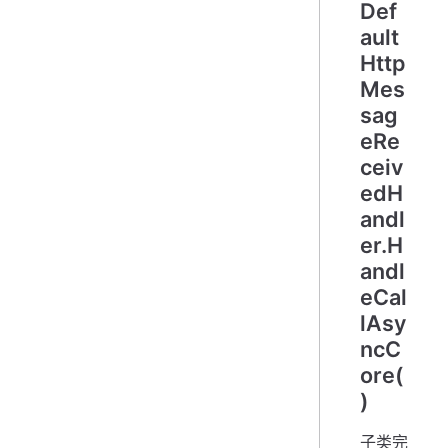
Def
ault
Http
Mes
sag
eRe
ceiv
edH
andl
er.H
andl
eCal
lAsy
ncC
ore(
)
子类完