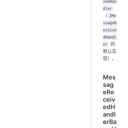
vedHan
dler
（
IMe
ssageR
eceive
dHandl
的
er
默认实
现）。
Mes
sag
eRe
ceiv
edH
andl
erBa