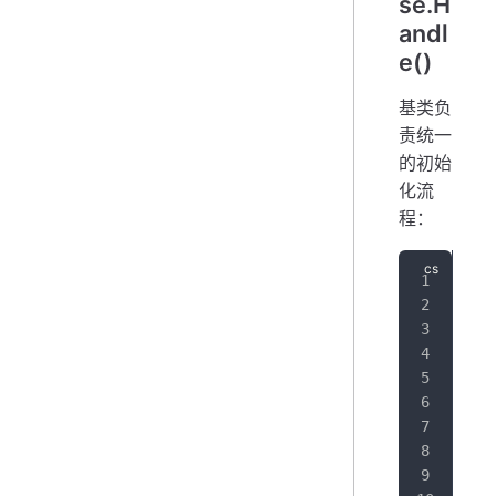
se.H
andl
e()
基类负
责统一
的初始
化流
程：
pub
{
   
   
   