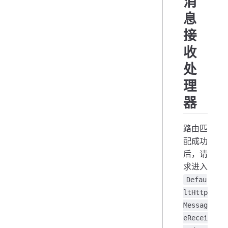
消
息
接
收
处
理
器
路由匹
配成功
后，请
求进入
Defau
ltHttp
Messag
eRecei