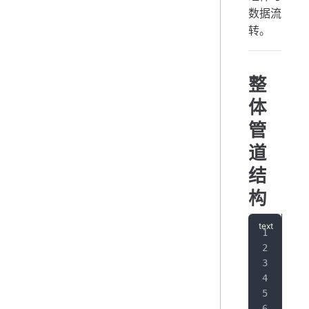
数据流
转。
整
体
管
道
结
构
外部
   
   
Wr
   
   