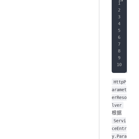
pub
{
   
}
HttpP
aramet
erReso
lver
根据
Servi
ceEntr
y.Para