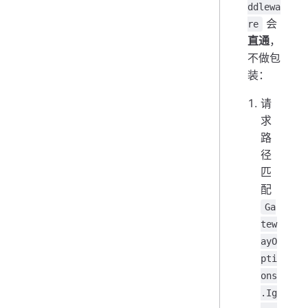
ddlewa
会
re
直通
，
不做包
装：
请
求
路
径
匹
配
Ga
tew
ayO
pti
ons
.Ig