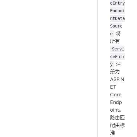
eEntry
Endpoi
ntData
Sourc
将
e
所有
Servi
ceEntr
注
y
册为
ASP.N
ET
Core
Endp
oint。
路由匹
配由标
准