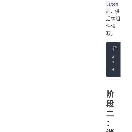
.Item
，供
s
后续组
件读
取。
// 
ser
ser
ser
阶
段
二
：