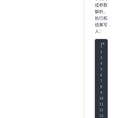
成参数
解析、
执行和
结果写
入：
pro
{
   