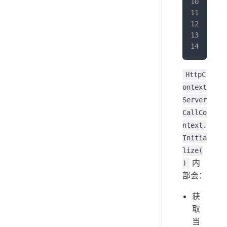
   
}
HttpC
ontext
Server
CallCo
ntext.
Initia
lize(
内
)
部会：
获
取
当