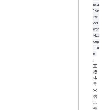
oca
lSe
rvi
ceE
ntr
yEx
cep
tio
n
，
直
接
将
异
常
信
息
包