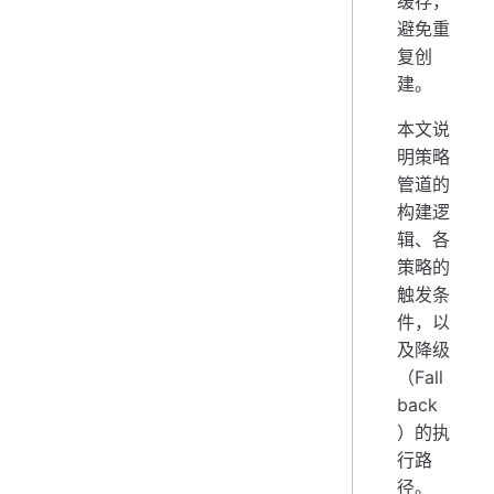
缓存，
避免重
复创
建。
本文说
明策略
管道的
构建逻
辑、各
策略的
触发条
件，以
及降级
（Fall
back
）的执
行路
径。