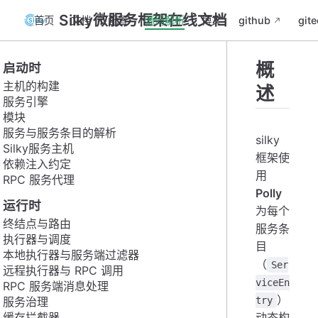
Silky微服务框架在线文档
首页
文档
配置
源码解析
博文
github
gite
概
启动时
主机的构建
述
服务引擎
模块
服务与服务条目的解析
silky
Silky服务主机
框架使
依赖注入约定
用
RPC 服务代理
Polly
运行时
为每个
终结点与路由
服务条
执行器与调度
目
本地执行器与服务端过滤器
（
Ser
远程执行器与 RPC 调用
viceEn
RPC 服务端消息处理
）
服务治理
try
缓存拦截器
动态构