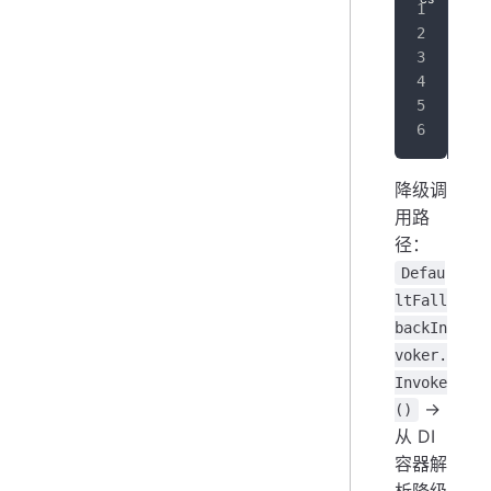
Pol
降级调
用路
径：
Defau
ltFall
backIn
voker.
Invoke
→
()
从 DI
容器解