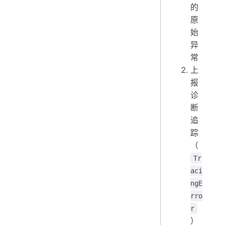
的
原
始
异
常
上
报
诊
断
追
踪
（
Tr
aci
ngE
rro
r
）