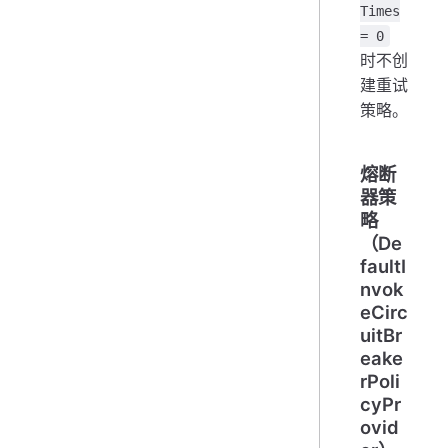
Times
= 0
时不创
建重试
策略。
熔断
器策
略
（De
faultI
nvok
eCirc
uitBr
eake
rPoli
cyPr
ovid