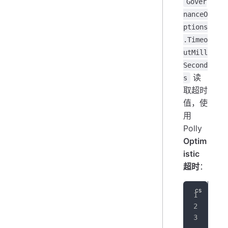
Gover
nanceO
ptions
.Timeo
utMill
Second
读
s
取超时
值，使
用
Polly
Optim
istic
超时
：
ret
   
   