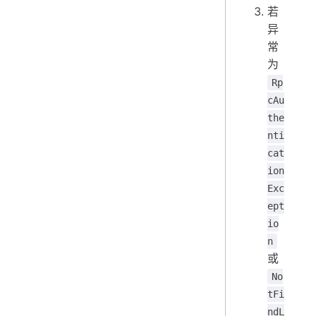
若
异
常
为
Rp
cAu
the
nti
cat
ion
Exc
ept
io
n
或
No
tFi
ndL