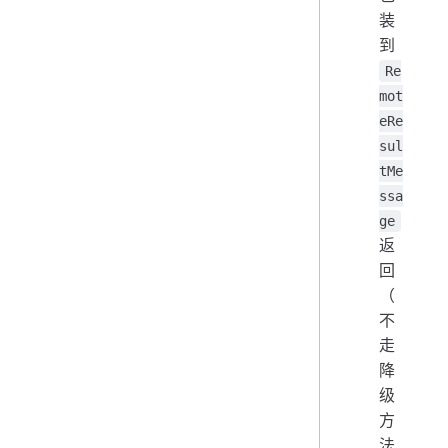
装
到
Re
mot
eRe
sul
tMe
ssa
ge
返
回
（
不
走
降
级
方
法