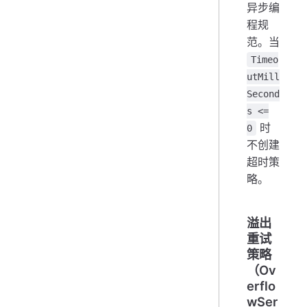
异步编
程规
范。当
Timeo
utMill
Second
s <=
时
0
不创建
超时策
略。
溢出
重试
策略
（Ov
erflo
wSer