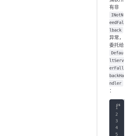
有非
INotN
eedFal
lback
异常，
委托给
Defau
ltServ
erFall
backHa
ndler
：
Pol