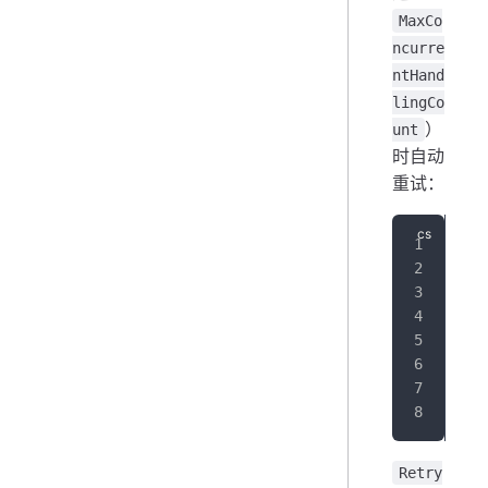
MaxCo
ncurre
ntHand
lingCo
）
unt
时自动
重试：
Pol
   
Retry