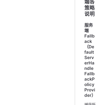
端各
策略
说明
服务
端
Fallb
ack
（De
fault
Serv
erHa
ndle
Fallb
ackP
olicy
Provi
der）
捕获所