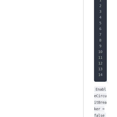
Pol
Enabl
eCircu
itBrea
ker =
false