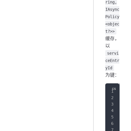
ring,
IAsync
Policy
<objec
t?>>
缓存，
以
servi
ceEntr
yId
为键：
pub
{