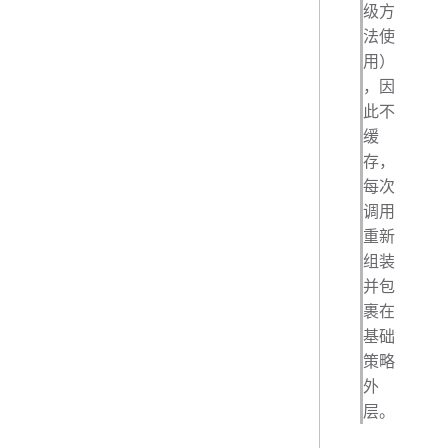
级方
法使
用）
，因
此不
缓
存，
每次
调用
重新
组装
并包
裹在
基础
策略
外
层。