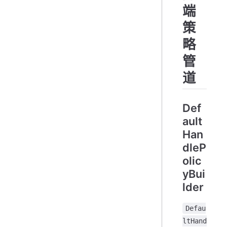
端
策
略
管
道
Def
ault
Han
dleP
olic
yBui
lder
Defau
ltHand