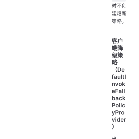
时不创
建熔断
策略。
客户
端降
级策
略
（De
faultI
nvok
eFall
back
Polic
yPro
vider
）