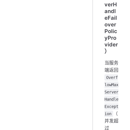
verH
andl
eFail
over
Polic
yPro
vider
）
当服务
端返回
Overf
lowMax
Server
Handle
Except
（
ion
并发超
过