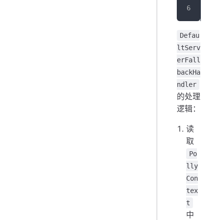
Defau
ltServ
erFall
backHa
ndler
的处理
逻辑：
读
取
Po
lly
Con
tex
t
中