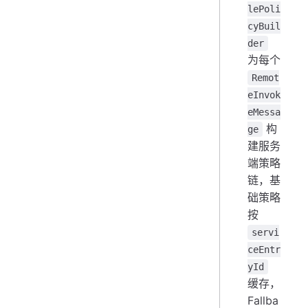
lePoli
cyBuil
der
为每个
Remot
eInvok
eMessa
构
ge
建服务
端策略
链，基
础策略
按
servi
ceEntr
yId
缓存，
Fallba