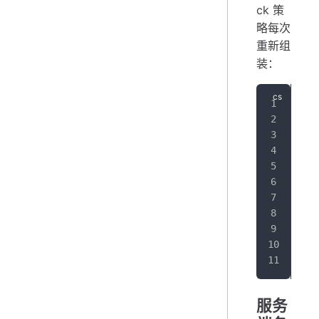
ck 策
略每次
重新组
装：
pub
{
   
}
服务