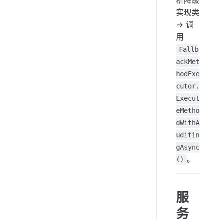
析降级
实现类
→ 调
用
Fallb
ackMet
hodExe
cutor.
Execut
eMetho
dWithA
uditin
gAsync
。
()
服
务