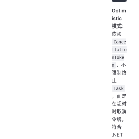
Optim
istic
模式
：
依赖
Cance
llatio
nToke
，不
n
强制终
止
Task
，而是
在超时
时取消
令牌，
符合
.NET