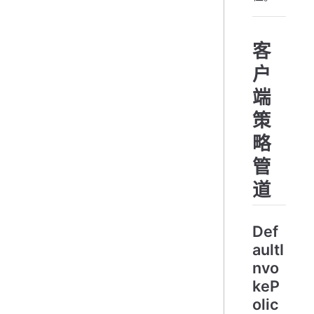
客
户
端
策
略
管
道
Def
aultI
nvo
keP
olic