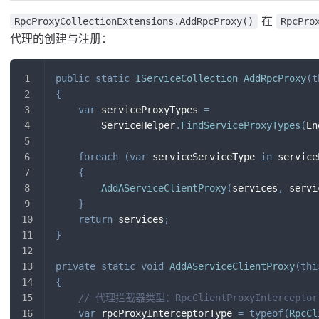
在
RpcProxyCollectionExtensions.AddRpcProxy()
RpcPro
代理的创建与注册：
public
static
IServiceCollection
AddRpcProxy
(
t
{
var
 serviceProxyTypes 
=
        ServiceHelper
.
FindServiceProxyTypes
(
En
foreach
(
var
 serviceServiceType 
in
 service
{
AddAServiceClientProxy
(
services
,
 servi
}
return
 services
;
}
private
static
void
AddAServiceClientProxy
(
thi
{
// 代理拦截器类型：RpcClientProxyIntercept
var
 rpcProxyInterceptorType 
=
typeof
(
RpcCl