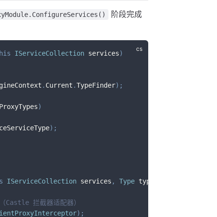
阶段完成
xyModule.ConfigureServices()
his
IServiceCollection
 services
)
gineContext
.
Current
.
TypeFinder
)
;
ProxyTypes
)
ceServiceType
)
;
s
IServiceCollection
 services
,
Type
 type
)
or（Castle 拦截器适配器）
ientProxyInterceptor
)
;