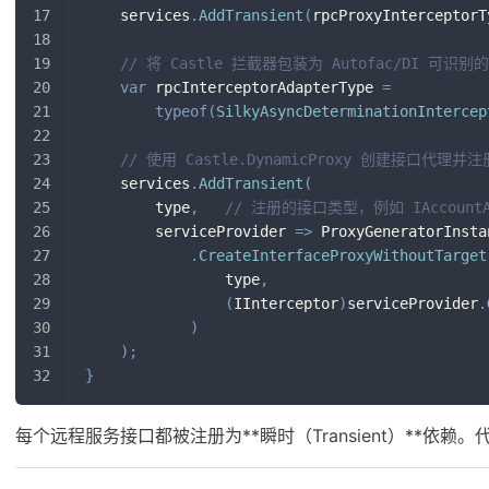
    services
.
AddTransient
(
rpcProxyInterceptorT
// 将 Castle 拦截器包装为 Autofac/DI 可识别
var
 rpcInterceptorAdapterType 
=
typeof
(
SilkyAsyncDeterminationIntercep
// 使用 Castle.DynamicProxy 创建接口代理并注
    services
.
AddTransient
(
        type
,
// 注册的接口类型，例如 IAccountAp
        serviceProvider 
=>
 ProxyGeneratorInsta
.
CreateInterfaceProxyWithoutTarget
                type
,
(
IInterceptor
)
serviceProvider
.
)
)
;
}
每个远程服务接口都被注册为**瞬时（Transient）**依