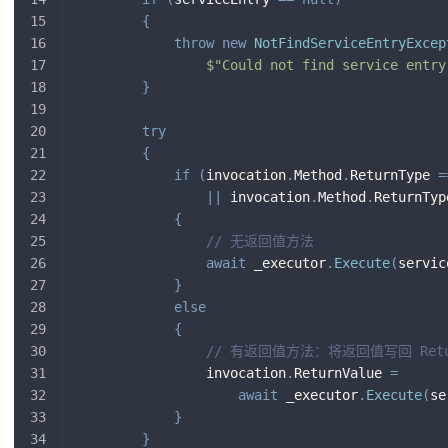
{
throw
new
NotFindServiceEntryExcep
$"Could not find service entry
}
try
{
if
(
invocation
.
Method
.
ReturnType 
=
||
 invocation
.
Method
.
ReturnTyp
{
// 无返回值方法
await
 _executor
.
Execute
(
servic
}
else
{
// 有返回值方法：将返回值写回 Retur
                invocation
.
ReturnValue 
=
await
 _executor
.
Execute
(
se
}
}