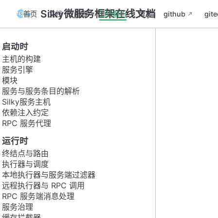
Silky微服务框架在线文档
首页
文档
配置
源码解析
博文
github
gite
启动时
主机的构建
服务引擎
模块
服务与服务条目的解析
Silky服务主机
依赖注入约定
RPC 服务代理
运行时
终结点与路由
执行器与调度
本地执行器与服务端过滤器
远程执行器与 RPC 调用
RPC 服务端消息处理
服务治理
缓存拦截器