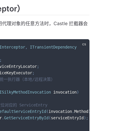
eptor）
理对象的任意方法时，Castle 拦截器会
Interceptor
,
ITransientDependency
;
viceEntryLocator
;
iceKeyExecutor
;
 统一执行器（本地/远程决策）
ISilkyMethodInvocation
 invocation
)
位对应的 ServiceEntry
efaultServiceEntryId
(
invocation
.
Method
)
;
r
.
GetServiceEntryById
(
serviceEntryId
)
;