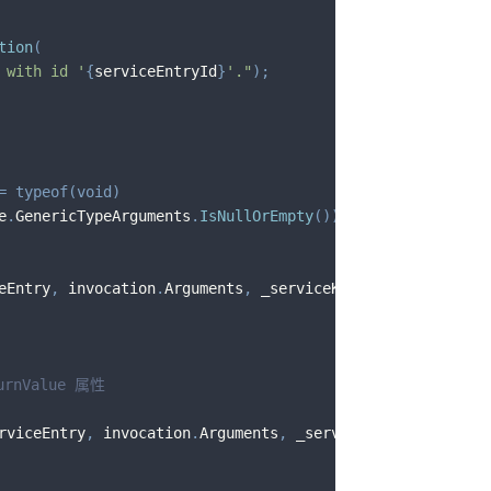
tion
(
 with id '
{
serviceEntryId
}
'."
)
;
=
typeof
(
void
)
e
.
GenericTypeArguments
.
IsNullOrEmpty
(
)
)
eEntry
,
 invocation
.
Arguments
,
 _serviceKeyExecutor
.
Servic
nValue 属性
rviceEntry
,
 invocation
.
Arguments
,
 _serviceKeyExecutor
.
Se