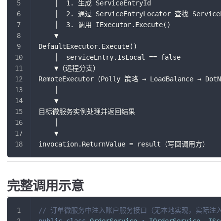
    │  1. 生成 ServiceEntryId
    │  2. 通过 ServiceEntryLocator 查找 Service
    │  3. 调用 IExecutor.Execute()
    ▼
DefaultExecutor.Execute()
    │  serviceEntry.IsLocal == false
    ▼（远程分支）
RemoteExecutor（Polly 策略 → LoadBalance → Dot
    │
    ▼
目标微服务实例处理并返回结果
    │
    ▼
invocation.ReturnValue = result（写回调用方）
完整调用示意
// 订单微服务中注入账户服务接口（无本地实现，实际注
public
class
OrderService
:
IOrderService
,
ISc