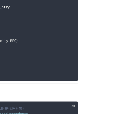
Entry
Netty RPC）
入的是代理对象）
opedDependency