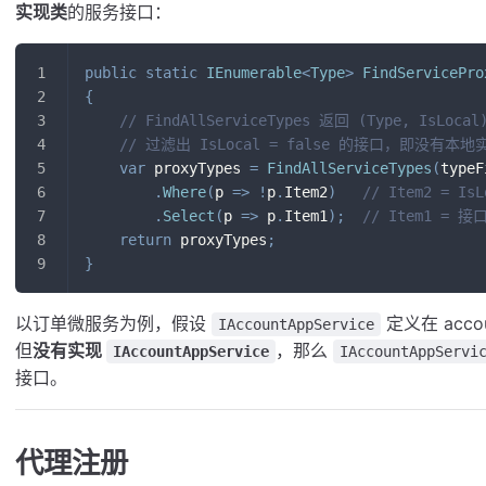
实现类
的服务接口：
public
static
IEnumerable
<
Type
>
FindServicePro
{
// FindAllServiceTypes 返回 (Type, IsLoca
// 过滤出 IsLocal = false 的接口，即没有
var
 proxyTypes 
=
FindAllServiceTypes
(
typeF
.
Where
(
p 
=>
!
p
.
Item2
)
// Item2 = IsL
.
Select
(
p 
=>
 p
.
Item1
)
;
// Item1 = 
return
 proxyTypes
;
}
以订单微服务为例，假设
定义在 acco
IAccountAppService
但
没有实现
，那么
IAccountAppService
IAccountAppServi
接口。
代理注册