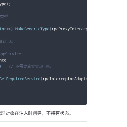
ype
)
;
的类型
tor
<
>
)
.
MakeGenericType
(
rpcProxyInterceptorType
)
;
册到 DI
pService
nce
(
// 不需要真实实现目标
GetRequiredService
(
rpcInterceptorAdapterType
)
赖。代理对象在注入时创建，不持有状态。