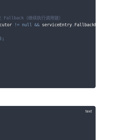
走 Fallback（继续执行调用链）
cutor 
!=
null
&&
 serviceEntry
.
FallbackProvider 
!=
null
)
)
;
)