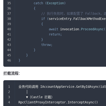
catch
(
Exception
)
{
// 执行失败时，如果配置了 Fallback，
if
(
serviceEntry
.
FallbackMethodExe
{
await
 invocation
.
ProceedAsync
(
return
;
}
throw
;
}
}
}
拦截流程
：
业务代码调用 IAccountAppService.GetByIdAsync(id
    │
    ▼（Castle 拦截）
RpcClientProxyInterceptor.InterceptAsync()