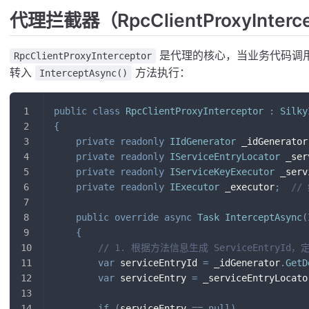
代理拦截器（RpcClientProxyInterc
是代理的核心，当业务代码调用代
RpcClientProxyInterceptor
转入
方法执行：
InterceptAsync()
public
class
RpcClientProxyInterceptor
:
Silky
{
private
readonly
IIdGenerator
 _idGenerator
private
readonly
IServiceEntryLocator
 _ser
private
readonly
IServiceKeyExecutor
 _serv
private
readonly
IExecutor
 _executor
;
//
public
override
async
Task
InterceptAsync
(
{
// 1. 根据方法信息生成 ServiceEntryId，定
var
 serviceEntryId 
=
 _idGenerator
.
GetD
var
 serviceEntry 
=
 _serviceEntryLocato
if
(
serviceEntry 
==
null
)